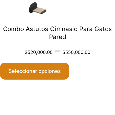
la
página
de
Combo Astutos Gimnasio Para Gatos
producto
Pared
Price
–
$
520,000.00
$
550,000.00
range
Seleccionar opciones
$520
throu
Este
$550
producto