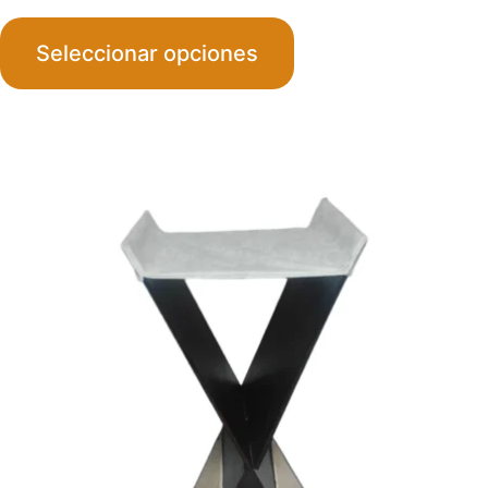
range
Seleccionar opciones
$350
throu
$390