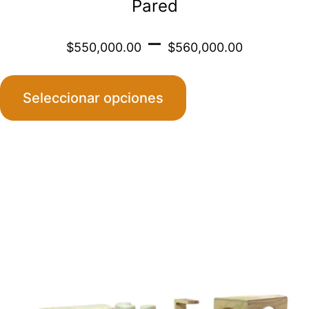
Pared
Price
–
$
550,000.00
$
560,000.00
range
Seleccionar opciones
$550
throu
$560