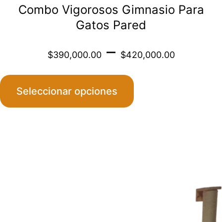
Combo Vigorosos Gimnasio Para
producto
Gatos Pared
Price
–
$
390,000.00
$
420,000.00
range
Seleccionar opciones
$390
throu
Este
$420
producto
tiene
múltiples