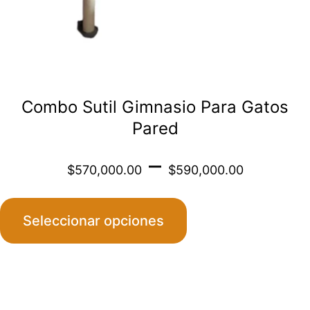
en
la
página
de
Combo Sutil Gimnasio Para Gatos
producto
Pared
Price
–
$
570,000.00
$
590,000.00
range
Seleccionar opciones
$570
throu