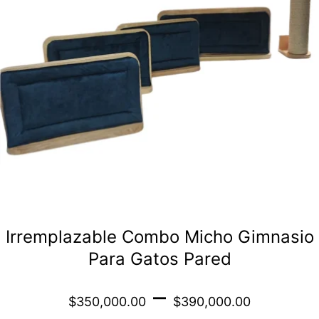
variantes.
Las
opciones
se
pueden
elegir
en
la
página
de
Irremplazable Combo Micho Gimnasio
producto
Para Gatos Pared
Price
–
$
350,000.00
$
390,000.00