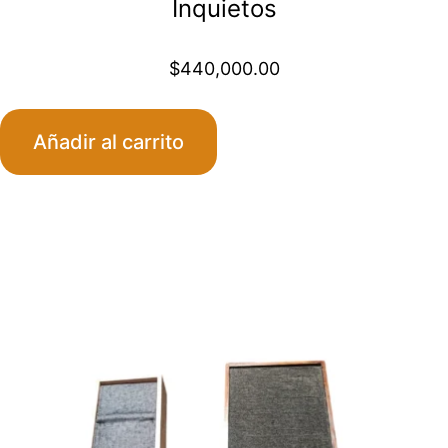
Inquietos
$
440,000.00
Añadir al carrito
Este
producto
tiene
múltiples
variantes.
Las