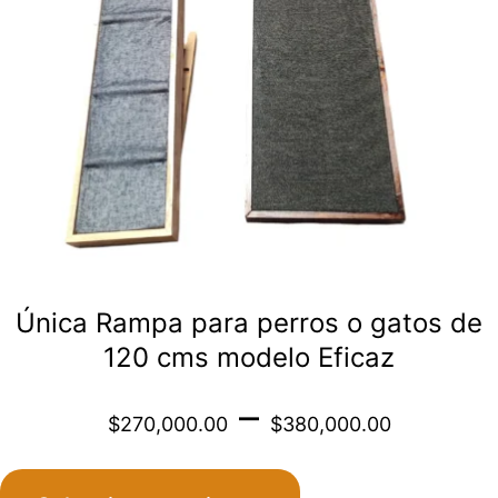
opciones
se
pueden
elegir
en
la
página
de
Única Rampa para perros o gatos de
producto
120 cms modelo Eficaz
Price
–
$
270,000.00
$
380,000.00
range