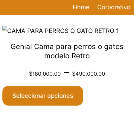
Home
Corporativo
Este
producto
Genial Cama para perros o gatos
tiene
modelo Retro
múltiples
Price
–
variantes.
$
180,000.00
$
490,000.00
Las
:
range
opciones
Seleccionar opciones
se
,000.00
$180
pueden
elegir
gh
throu
CONTÁC
en