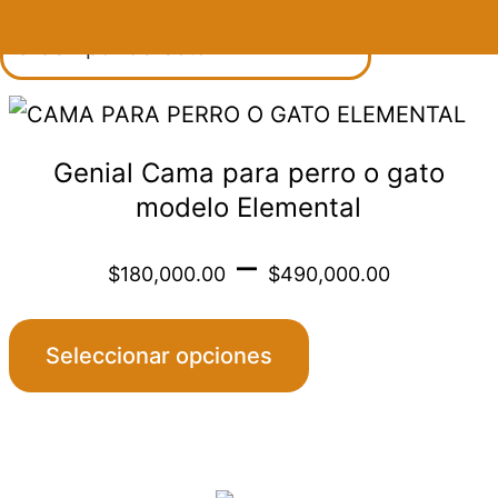
Saltar
al
contenido
Este
producto
Genial Cama para perro o gato
tiene
modelo Elemental
múltiples
Price
–
variantes.
$
180,000.00
$
490,000.00
Las
range
opciones
Seleccionar opciones
se
$180
pueden
elegir
throu
en