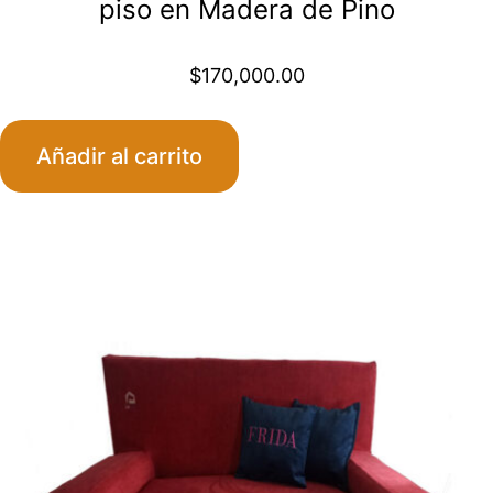
piso en Madera de Pino
$
170,000.00
Añadir al carrito
Este
producto
tiene
múltiples
variantes.
Las