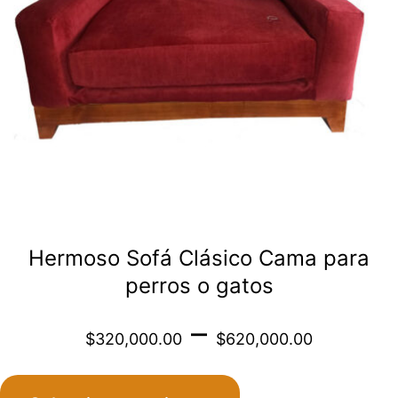
opciones
se
pueden
elegir
en
la
página
de
Hermoso Sofá Clásico Cama para
producto
perros o gatos
Price
–
$
320,000.00
$
620,000.00
range