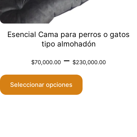
la
página
de
Esencial Cama para perros o gatos
producto
tipo almohadón
Price
–
$
70,000.00
$
230,000.00
range
Seleccionar opciones
$70,0
throu
$230,