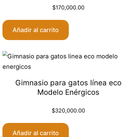
$
170,000.00
:
Añadir al carrito
00.00
gh
000.00
Gimnasio para gatos línea eco
Modelo Enérgicos
$
320,000.00
Añadir al carrito