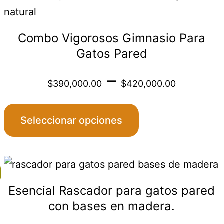
throu
producto
,000.00
la
tiene
$560
página
Combo Vigorosos Gimnasio Para
múltiples
de
Gatos Pared
variantes.
producto
Price
–
Las
$
390,000.00
$
420,000.00
:
opciones
range
se
,000.00
Seleccionar opciones
pueden
$390
elegir
gh
Este
en
throu
producto
,000.00
la
Esencial Rascador para gatos pared
tiene
$420
página
con bases en madera.
múltiples
de