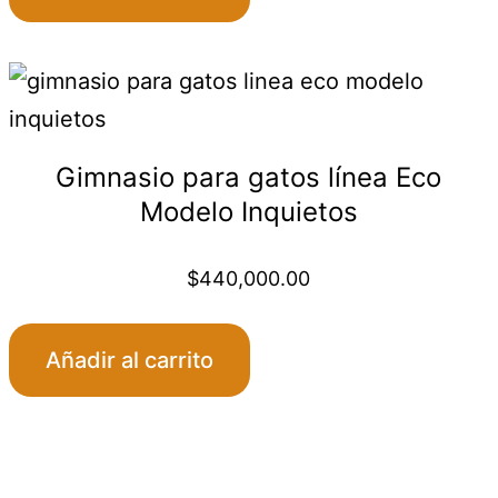
,000.00
gh
,000.00
Gimnasio para gatos línea Eco
Modelo Inquietos
$
440,000.00
Añadir al carrito