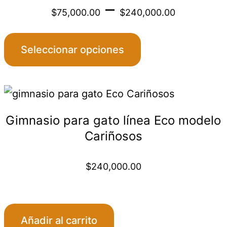
t
Price
–
variantes.
producto
$
75,000.00
$
240,000.00
Las
range
opciones
Seleccionar opciones
se
$75,0
pueden
elegir
.
00.00.
throu
en
Gimnasio para gato línea Eco modelo
$240,
la
Cariñosos
página
de
$
240,000.00
producto
:
Añadir al carrito