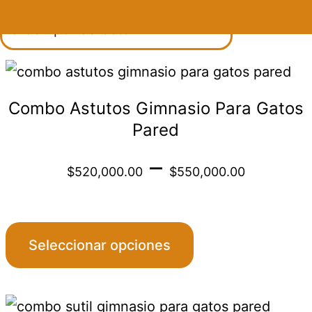
Saltar
al
contenido
Este
producto
Combo Astutos Gimnasio Para Gatos
tiene
Pared
múltiples
Price
–
variantes.
$
520,000.00
$
550,000.00
Las
range
opciones
se
$520
Seleccionar opciones
pueden
elegir
throu
Este
en