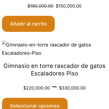
Original
Curren
producto
$
180,000.00
$
150,000.00
price
price
Añadir al carrito
was:
is:
Este
$180,000.00
$150,0
producto
tiene
Gimnasio en torre rascador de gatos
múltiples
Escaladores Piso
variantes.
Price
–
Las
$
220,000.00
$
330,000.00
opciones
range
se
Seleccionar opciones