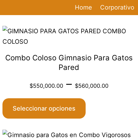
Home
Corporativo
Este
producto
tiene
Combo Coloso Gimnasio Para Gatos
múltiples
Pared
variantes.
Price
–
Las
$
550,000.00
$
560,000.00
:
opciones
range
se
,000.00
Seleccionar opciones
pueden
$550
elegir
gh
Este
en