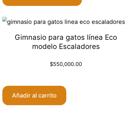
pueden
$220
elegir
en
throu
la
Gimnasio para gatos línea Eco
$330
página
modelo Escaladores
de
producto
$
550,000.00
Añadir al carrito