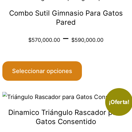
producto
$550
la
Combo Sutil Gimnasio Para Gatos
tiene
página
Pared
múltiples
de
Price
–
variantes.
producto
$
570,000.00
$
590,000.00
Las
range
opciones
se
$570
Seleccionar opciones
pueden
elegir
throu
en
¡Oferta!
$590
la
Dinamico Triángulo Rascador para
página
Gatos Consentido
de