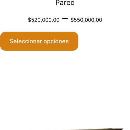
Pared
Price
–
$
520,000.00
$
550,000.00
range
Seleccionar opciones
$520
throu
Este
$550
producto
tiene
múltiples
variantes.
Las