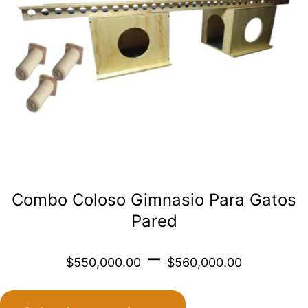
opciones
se
pueden
elegir
en
la
página
de
Combo Coloso Gimnasio Para Gatos
producto
Pared
Price
–
$
550,000.00
$
560,000.00
range