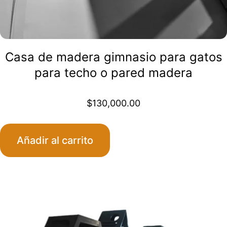
Casa de madera gimnasio para gatos
para techo o pared madera
$
130,000.00
Añadir al carrito
Este
producto