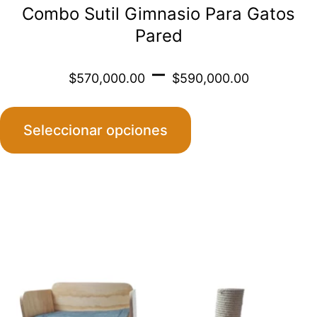
Combo Sutil Gimnasio Para Gatos
producto
Pared
Price
–
$
570,000.00
$
590,000.00
range
Seleccionar opciones
$570
throu
Este
$590
producto
tiene
múltiples