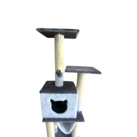
throu
$330