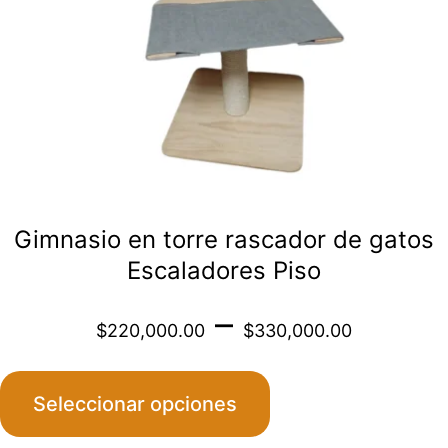
se
pueden
elegir
en
la
página
de
Gimnasio en torre rascador de gatos
producto
Escaladores Piso
Price
–
$
220,000.00
$
330,000.00
range
Seleccionar opciones
$220