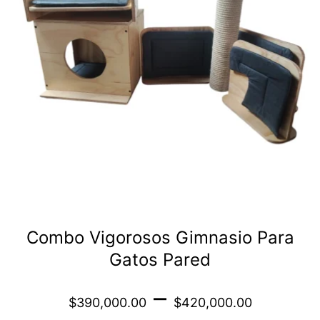
variantes.
Las
opciones
se
pueden
elegir
en
la
página
de
Combo Vigorosos Gimnasio Para
producto
Gatos Pared
Price
–
$
390,000.00
$
420,000.00