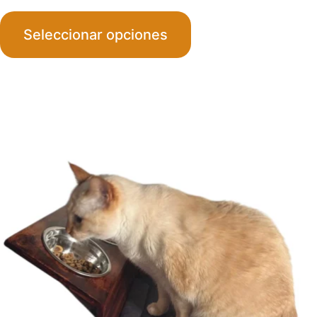
range
Seleccionar opciones
$390
throu
$420