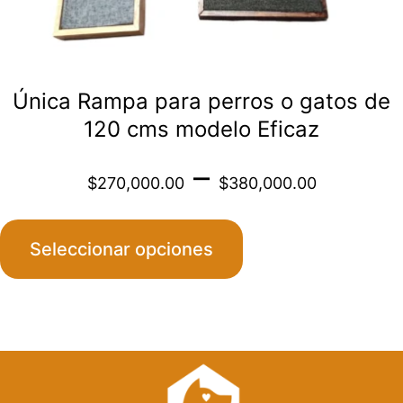
la
página
de
Única Rampa para perros o gatos de
producto
120 cms modelo Eficaz
Price
–
$
270,000.00
$
380,000.00
range
Seleccionar opciones
$270
throu
$380