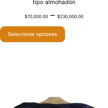
tipo almohadón
Price
–
$
70,000.00
$
230,000.00
range
Seleccionar opciones
$70,0
throu
$230,