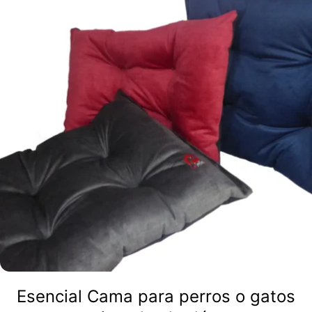
tiene
múltiples
variantes.
Las
opciones
se
pueden
elegir
en
la
página
de
Esencial Cama para perros o gatos
producto