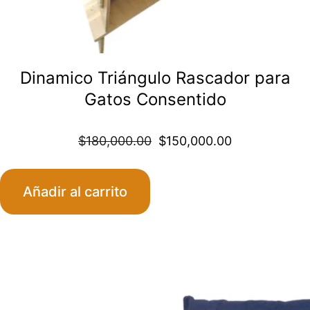
Dinamico Triángulo Rascador para
Gatos Consentido
Original
Curren
$
180,000.00
$
150,000.00
price
price
Añadir al carrito
was:
is:
$180,000.00
$150,0
Este
producto