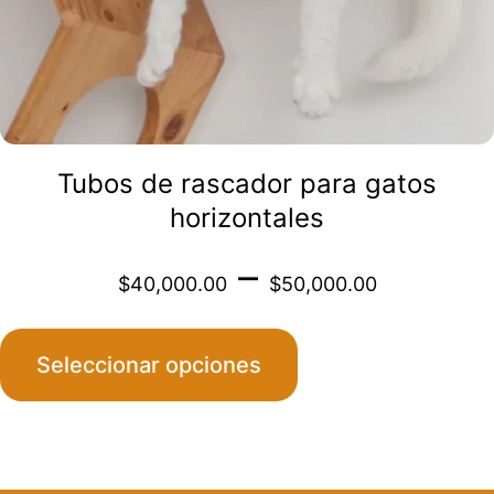
elegir
en
la
página
de
Tubos de rascador para gatos
producto
horizontales
Price
–
$
40,000.00
$
50,000.00
range:
Seleccionar opciones
$40,0
throu