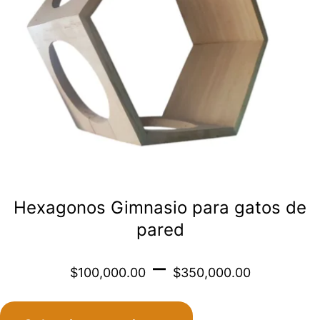
opciones
se
pueden
elegir
en
la
página
de
Hexagonos Gimnasio para gatos de
producto
pared
Price
–
$
100,000.00
$
350,000.00
range