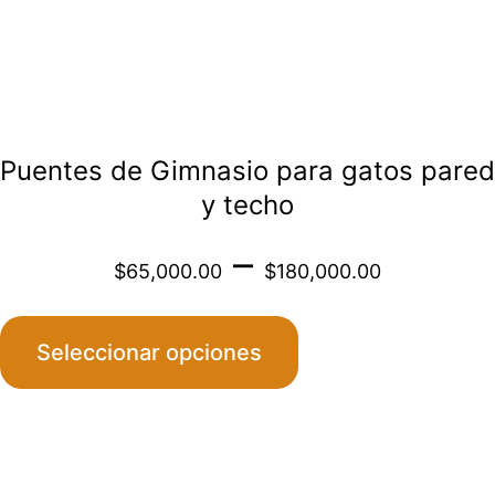
en
la
página
de
Puentes de Gimnasio para gatos pared
producto
y techo
Price
–
$
65,000.00
$
180,000.00
range
Seleccionar opciones
$65,0
throu