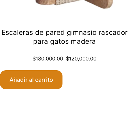
Escaleras de pared gimnasio rascador
para gatos madera
Original
Curren
$
180,000.00
$
120,000.00
price
price
Añadir al carrito
was:
is:
$180,000.00
$120,0
Este
producto