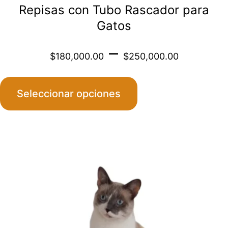
Repisas con Tubo Rascador para
producto
Gatos
Price
–
$
180,000.00
$
250,000.00
range
Seleccionar opciones
$180,
throu
Este
$250
producto
tiene
múltiples