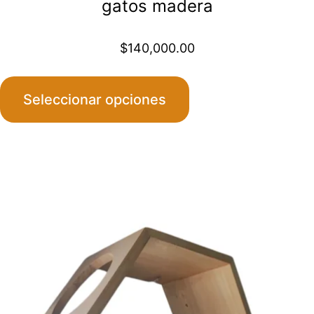
gatos madera
$
140,000.00
Seleccionar opciones
Este
producto
tiene
múltiples
variantes.
Las