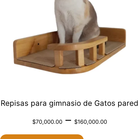
variantes.
Las
opciones
se
pueden
elegir
en
la
página
de
Repisas para gimnasio de Gatos pared
producto
Price
–
$
70,000.00
$
160,000.00
range