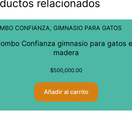
ductos relacionados
la
página
de
producto
ombo Confianza gimnasio para gatos 
madera
$
500,000.00
Añadir al carrito