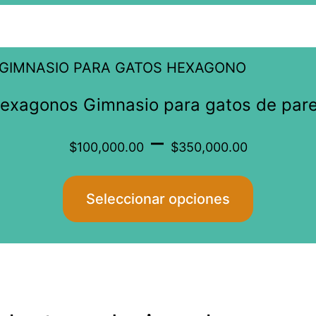
elegir
throu
en
Este
$240,
la
producto
página
exagonos Gimnasio para gatos de par
tiene
de
Price
–
múltiples
producto
$
100,000.00
$
350,000.00
variantes.
range
Las
Seleccionar opciones
opciones
$100
se
pueden
throu
elegir
en
$350