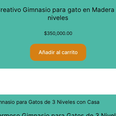
reativo Gimnasio para gato en Madera
niveles
$
350,000.00
Añadir al carrito
Este
producto
rmoso Gimnasio para Gatos de 3 Nive