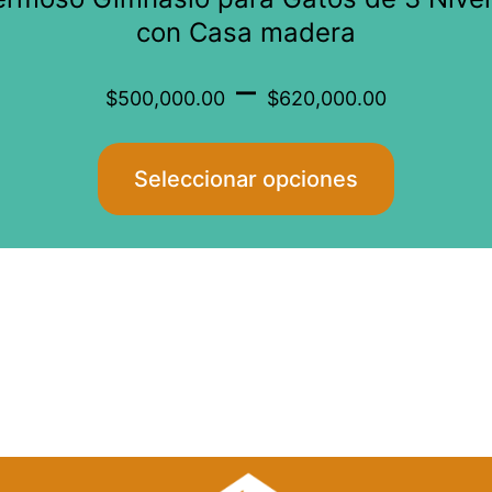
tiene
con Casa madera
múltiples
Price
–
variantes.
$
500,000.00
$
620,000.00
Las
range
opciones
Seleccionar opciones
se
$500
pueden
elegir
throu
en
$620
la
página
de
producto