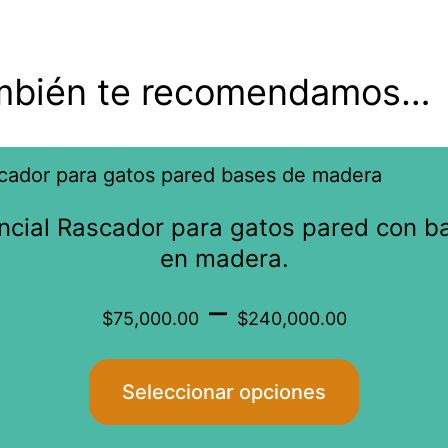
mbién te recomendamos…
Este
producto
ncial Rascador para gatos pared con b
tiene
en madera.
múltiples
Price
–
variantes.
$
75,000.00
$
240,000.00
Las
range
opciones
Seleccionar opciones
se
$75,0
pueden