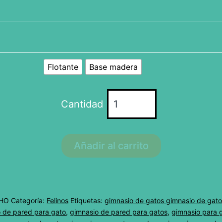
Flotante
Base madera
Tubos
de
rascador
para
Añadir al carrito
gatos
horizontales
cantidad
HO
Categoría:
Felinos
Etiquetas:
gimnasio de gatos gimnasio de gat
 de pared para gato
,
gimnasio de pared para gatos
,
gimnasio para 