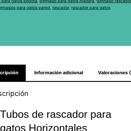
 para gatos bogota
,
gimnasio para gatos madera
,
gimnasio rascado
imnasios para gatos pared
,
rascador
,
rascador para gatos
cripción
Información adicional
Valoraciones 
cripción
Tubos de rascador para
gatos Horizontales