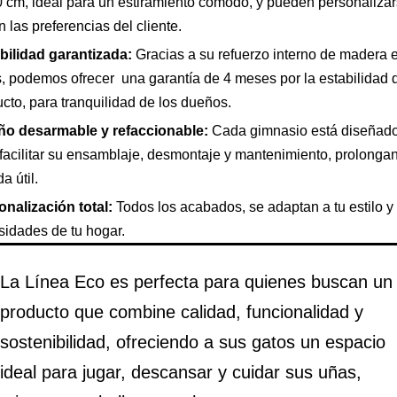
 cm, ideal para un estiramiento cómodo, y pueden personaliza
 las preferencias del cliente.
bilidad garantizada:
Gracias a su refuerzo interno de madera e
, podemos ofrecer una garantía de 4 meses por la estabilidad 
cto, para tranquilidad de los dueños.
ño desarmable y refaccionable:
Cada gimnasio está diseñad
facilitar su ensamblaje, desmontaje y mantenimiento, prolonga
a útil.
onalización total:
Todos los acabados, se adaptan a tu estilo y 
sidades de tu hogar.
La Línea Eco es perfecta para quienes buscan un
producto que combine calidad, funcionalidad y
sostenibilidad, ofreciendo a sus gatos un espacio
ideal para jugar, descansar y cuidar sus uñas,