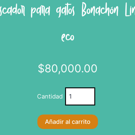
scador para gatos Bonachón Li
eco
$
80,000.00
Rascador
para
gatos
Bonachón
Añadir al carrito
Linea