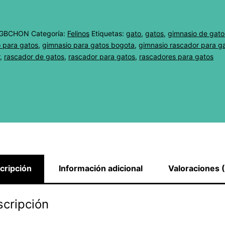
eco
cantidad
GBCHON
Categoría:
Felinos
Etiquetas:
gato
,
gatos
,
gimnasio de gato
 para gatos
,
gimnasio para gatos bogota
,
gimnasio rascador para g
,
rascador de gatos
,
rascador para gatos
,
rascadores para gatos
cripción
Información adicional
Valoraciones 
cripción