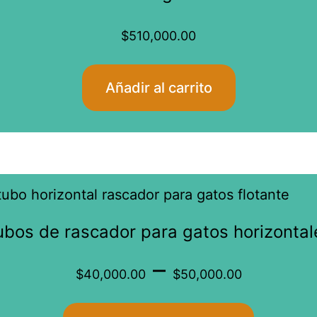
producto
$
510,000.00
Añadir al carrito
Este
producto
ubos de rascador para gatos horizontal
tiene
Price
–
múltiples
$
40,000.00
$
50,000.00
variantes.
range:
Las