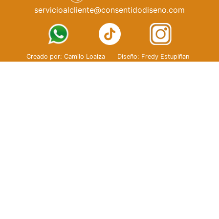
servicioalcliente@consentidodiseno.com
Creado por: Camilo Loaiza
Diseño: Fredy Estupiñan