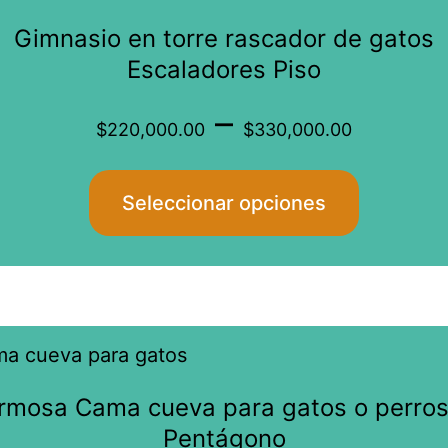
producto
Gimnasio en torre rascador de gatos
tiene
Escaladores Piso
múltiples
Price
–
variantes.
$
220,000.00
$
330,000.00
Las
range
opciones
Seleccionar opciones
se
$220
pueden
elegir
throu
en
$330
la
página
rmosa Cama cueva para gatos o perros
de
Pentágono